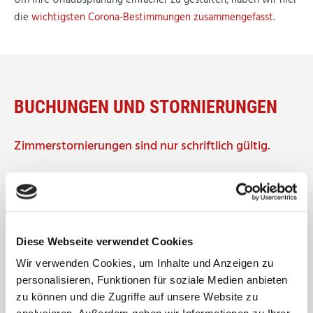
Um Ihre Urlaubsplanung einfacher zu gestalten, haben wir hier
die
wichtigsten Corona-Bestimmungen zusammengefasst
.
BUCHUNGEN UND STORNIERUNGEN
Zimmerstornierungen sind nur schriftlich gültig.
Die Situation betreffend Covid-19 Pandemie wird von uns
stetig evaluiert und gegebenenfalls der aktuellen Sitution
bezüglich Einreise angepasst.
Diese Webseite verwendet Cookies
Bitte informieren Sie sich vor Anreise über die genauen
Wir verwenden Cookies, um Inhalte und Anzeigen zu
Bestimmungen!
personalisieren, Funktionen für soziale Medien anbieten
zu können und die Zugriffe auf unsere Website zu
Andernfalls gelten folgende gelockerte Stornierungsrichtlinen: