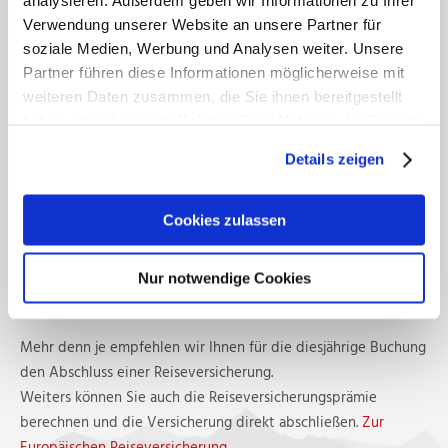
analysieren. Außerdem geben wir Informationen zu Ihrer
Verwendung unserer Website an unsere Partner für
Bis 14 Tage vor Urlaubsantritt fallen keine
soziale Medien, Werbung und Analysen weiter. Unsere
Stornierungsgebühren an.
Partner führen diese Informationen möglicherweise mit
Ab 14 Tage bis 1 Tag vor Urlaubsantritt stellen wir 70% des
weiteren Daten zusammen, die Sie ihnen bereitgestellt
Gesamtpreises in Rechnung.
haben oder die sie im Rahmen Ihrer Nutzung der Dienste
Ab 1 Tag vor Urlaubsantritt stellen wir 90% des
gesammelt haben. Zur
Datenschutzerklärung
.
Details zeigen
Gesamtpreises in Rechnung. Bei verspäteter Anreise oder
vorzeitiger Abreise werden 100% verrechnet.
Cookies zulassen
Weitere Informationen zu den Stornobedingungen finden Sie
auch unter
Buchungsbedingungen lt. Österreichischem
Nur notwendige Cookies
Hotelreglement.
Mehr denn je empfehlen wir Ihnen für die diesjährige Buchung
den Abschluss einer Reiseversicherung.
Weiters können Sie auch die Reiseversicherungsprämie
berechnen und die Versicherung direkt abschließen.
Zur