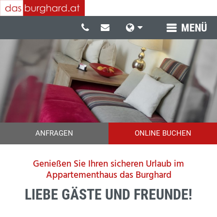
S
MENÜ
E
-
p
M
r
a
a
i
c
l
h
e
ANFRAGEN
ONLINE BUCHEN
Genießen Sie Ihren sicheren Urlaub im
Appartementhaus das Burghard
LIEBE GÄSTE UND FREUNDE!